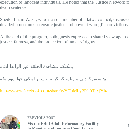
execution of innocent individuals. He noted that the Justice Network f
death sentence.
Sheikh Imam Wazir, who is also a member of a fatwa council, discussed th
detailed procedures to ensure justice and prevent wrongful convictions, 
At the end of the program, both guests expressed a shared view against
justice, fairness, and the protection of inmates’ rights.
يمكنكم مشاهدة الحلقة عبر الرابط ادناه
بۆ سەیرکردنی بەرنامەکە کرتە لەسەر لینکی خوارەوە بکە
https://www.facebook.com/share/v/YTnMLy2Rh9TuxjYb/
PREVIOUS
POST
Visit to Erbil Adult Reformatory Facility
to Monitor and Improve Conditions of