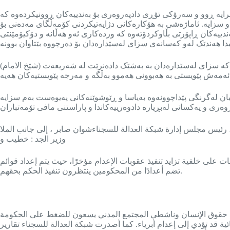
یە ڕوو و سەرۆکی تۆڕی دادپەروەری بۆ بەندییەکان ڕوونیکردەوە کە
سزایە. ئاماژەشی بە هۆکارەکانی دژایەتیکردنی کۆمەڵگای مەدەنی بۆ
یەکان ڕاپۆرتی بڵاوکردۆتەوە کە وردەکاری ئەو هەڵانە و دۆکیۆمێنتی
(شێخ الامام) وەزیر و ئەندامی کۆمەڵەی فەتوا باسی لە تێڕوانینی شەریعەتی ئیسلام و شەریعەتە ئاسمانیەکان کرد بۆ سزای لەسێدارەدان و ڕوونیکردەوە کە سزای لەسێدارەدان بە بەشێک دادەنرێت لە شەریعەت
ان لەگرنگی پێداچوونەوە بەیاسا و ڕێوشوێنەکانی پەیوەست بەم سزایە
لناشط المدني، رئيس مجلس إدارة شبكة العدالة للسجناءشوان صابر ، إلى جانب الملا
وزير الجد : خطیب و
ت على خلفية تزايد تنفيذ عقوبات الإعدام مؤخرًا، حيث يتم إعداد قوائم
تضم أعدادًا من المحكومين ينتظرون تنفيذ الحكم بحقهم.
ت حقوق الإنسان وناشطي المجتمع المدني يسعون للضغط على الحكومة
ية قد تؤدي إلى إعدام أبرياء. كما أصدرت شبكة العدالة للسجناء تقارير