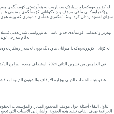
لە کۆبوونەوەکەدا پرسیارێک سەبارەت بە هەڵوێستی کۆمەڵگەی مەدە
ڕێکخراوەکانی مافی مرۆڤ و چالاکوانانی کۆمەڵگەی مەدەنی هەوڵد
سزای لەسێدارەدان کرد، وەک ئەگەری هەڵەی دادوەری کە ببێتە هۆی لەس
بەڵام مەرجی توند و ڕێوشوێنی ورد دادەنێت بۆ ئەوەی ستەم لە خەڵکی بێتاوان نەکرێت و ئەمەش پێویستی بە هەبوونی هەموو بەڵگە و مەرجە پێویستیەکان هەیە.
لەکۆتایی کۆبوونەوەکەدا میوانان هاودەنگ بوون لەسەر ڕەتکردنەوەی
في الخامس من تشرين الثاني 2024، ا
عضو هيئة الخطاب الديني بوزارة الأوقاف والشؤون الدينية لمناقشة 
تناول اللقاء أسئلة حول موقف المجتمع المدني والمؤسسات الحقوق
العراقية بهدف إيقاف تنفيذ هذه العقوبة. وأشار إلى الأسباب التي تدف