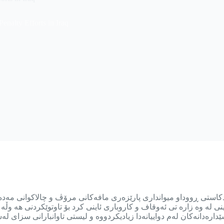
enalty Efforts in Iraq
شکار دکتۆر ئادەم لە پۆدکاستی ڕووداو میوانداری پارێزەری مافەکانی مرۆڤ و چا
ینی له وه زاره تی ئەوقاف و کاروباری ئاینی کرد بۆ تاوتوێکردنی هه وڵه 