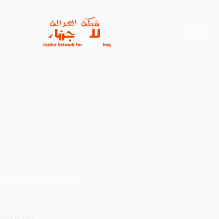
News
حلقات اذاعية
,
news
,
vity
orts in Iraq