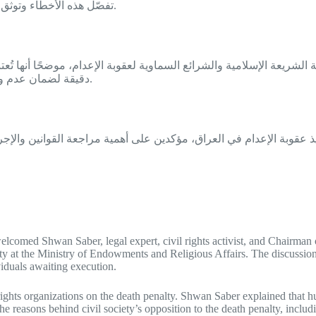
تفصّل هذه الأخطاء وتوثق حالات أُثبتت فيها براءة بعض المحكومين بعد إصدار حكم الإعدام عليهم.
لشريعة الإسلامية والشرائع السماوية لعقوبة الإعدام، موضحًا أنها تُ
دقيقة لضمان عدم وقوع الظلم على الأبرياء، ما يتطلب توافر جميع الأدلة والشروط اللازمة.
ذ عقوبة الإعدام في العراق، مؤكدين على أهمية مراجعة القوانين والإج
omed Shwan Saber, legal expert, civil rights activist, and Chairman o
t the Ministry of Endowments and Religious Affairs. The discussion focu
viduals awaiting execution.
ights organizations on the death penalty. Shwan Saber explained that hu
e reasons behind civil society’s opposition to the death penalty, includin