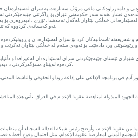
نی و دامەزراوەکانی مافی مرۆڤ سەبارەت بە سزای لەسێدارەدان خرا
ەدەن فشار بخەنە سەر حکومەتی عێراق بۆ ڕاگرتنی جێبەجێکردنی ئەو 
ێدارەدانی خەڵکی بێتاوان.لەگەڵ ئەمەشدا، تۆڕی دادپەروەری بۆ بەندی
ئەو کەیسانەی کردووە کە تێیدا هەندێک لەو کەسانەی سزای لەسێدارەدان بۆ دەرچووە بێتاوان بوونە.
 شێوازی ئێستای جێبەجێکردنی سزای لەسێدارەدان لەعیراقدا و دڵنیایی
کردەوە لەپێناو مسۆگەرکردنی دادپەروەری و یەکسانی لەبڕیارە دادوەرییەکاندا و پاراستنی مافی تۆمەتباران.
ستضاف مقدم البرامج الدكتور آدم في برنامجه الإذاعي على إذاعة روداو الحقوقي وا
الجهود المبذولة لمناهضة عقوبة الإعدام في العراق. تأتي هذه المناقشا
ية من عقوبة الإعدام، وأوضح رئيس شبكة العدالة للسجناء أن منظما
ع المجتمع المدني لمعارضة عقوبة الإعدام، مثل احتمال وقوع أخطاء قضائ