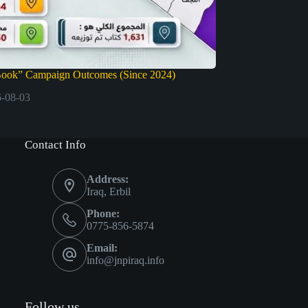
Book” Campaign Outcomes (Since 2024)
-08-03
Contact Info
Address:
Iraq, Erbil
Phone:
0775-856-5874
Email:
info@jnpiraq.info
Follow us.