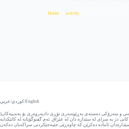
Home
activity
Podcast on Anti-Death P
كوردي/عربي/English
لاکوانی مەدەنی و سەرۆکی دەستەی بەڕێوەبەری تۆڕی دادپەروەری بۆ بەندییەکان(
کانی دژ به سزای له سێداره دان له عێراق. ئەم گفتوگۆیانە لە کاتێکدایە