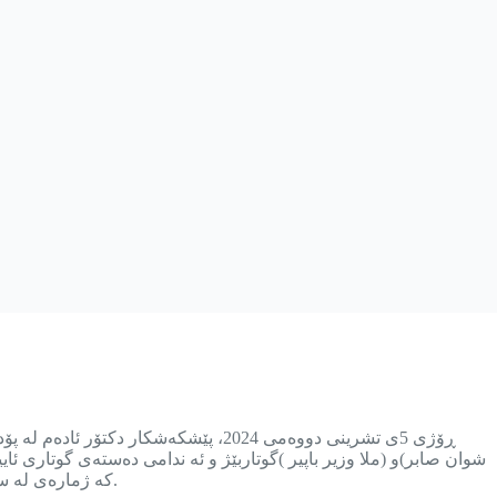
ڕۆژی 5ی تشرینی دووەمی 2024، پێشکە
شوان صابر)و (ملا وزیر باپیر )گوتاربێژ و ئه ندامی دەستەی گوتاری ئای
کە ژمارەی لە سێدارەدانەکان لەم دواییانەدا زیادیکردووە و لیستی تاوانبارانی سزای لەسێدارەدان ئامادە دەکرێن کە چاوەڕێی جێبەجێکردنی سزاکەیان دەکەن.