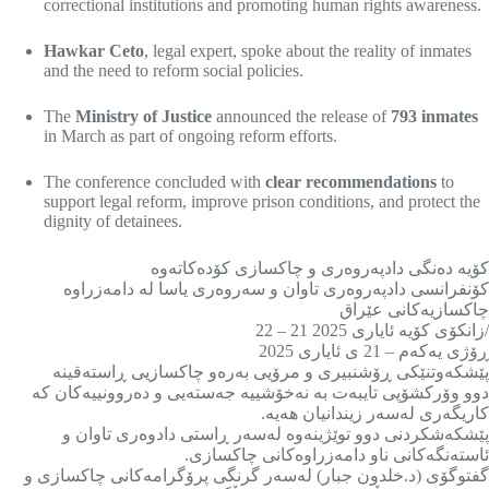
correctional institutions and promoting human rights awareness.
Hawkar Ceto
, legal expert, spoke about the reality of inmates
and the need to reform social policies.
The
Ministry of Justice
announced the release of
793 inmates
in March as part of ongoing reform efforts.
The conference concluded with
clear recommendations
to
support legal reform, improve prison conditions, and protect the
dignity of detainees.
کۆیە دەنگی دادپەروەری و چاکسازی کۆدەکاتەوە
کۆنفرانسی دادپەروەری تاوان و سەروەری یاسا لە دامەزراوە
چاکسازیەکانی عێراق
/زانکۆی کۆیە ئایاری 2025 21 – 22
ڕۆژی یەکەم – 21 ی ئایاری 2025
پێشکەوتنێکی ڕۆشنبیری و مرۆیی بەرەو چاکسازیی ڕاستەقینە
دوو وۆرکشۆپی تایبەت بە نەخۆشییە جەستەیی و دەروونییەکان کە
کاریگەری لەسەر زیندانیان هەیە.
پێشکەشکردنی دوو توێژینەوە لەسەر ڕاستی دادوەری تاوان و
ئاستەنگەکانی ناو دامەزراوەکانی چاکسازی.
گفتوگۆی (د.خلدون جبار) لەسەر گرنگی پرۆگرامەکانی چاکسازی و