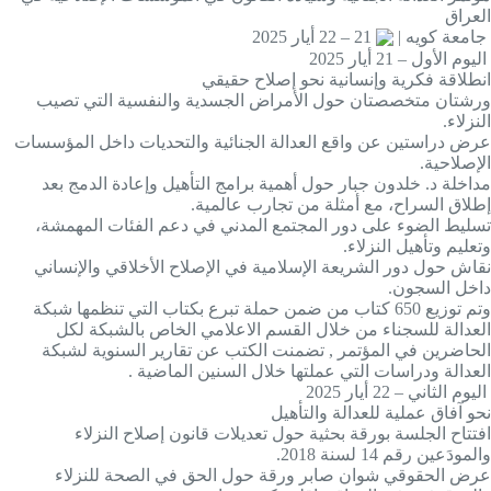
العراق
جامعة كويه |
21 – 22 أيار 2025
اليوم الأول – 21 أيار 2025
انطلاقة فكرية وإنسانية نحو إصلاح حقيقي
ورشتان متخصصتان حول الأمراض الجسدية والنفسية التي تصيب
النزلاء.
عرض دراستين عن واقع العدالة الجنائية والتحديات داخل المؤسسات
الإصلاحية.
مداخلة د. خلدون جبار حول أهمية برامج التأهيل وإعادة الدمج بعد
إطلاق السراح، مع أمثلة من تجارب عالمية.
تسليط الضوء على دور المجتمع المدني في دعم الفئات المهمشة،
وتعليم وتأهيل النزلاء.
نقاش حول دور الشريعة الإسلامية في الإصلاح الأخلاقي والإنساني
داخل السجون.
وتم توزيع 650 كتاب من ضمن حملة تبرع بكتاب التي تنظمها شبكة
العدالة للسجناء من خلال القسم الاعلامي الخاص بالشبكة لكل
الحاضرين في المؤتمر , تضمنت الكتب عن تقارير السنوية لشبكة
العدالة ودراسات التي عملتها خلال السنين الماضية .
اليوم الثاني – 22 أيار 2025
نحو آفاق عملية للعدالة والتأهيل
افتتاح الجلسة بورقة بحثية حول تعديلات قانون إصلاح النزلاء
والمودَعين رقم 14 لسنة 2018.
عرض الحقوقي شوان صابر ورقة حول الحق في الصحة للنزلاء