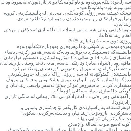
سەرلەنوێ تێکەڵبوونەوە بۆ ناو کۆمەڵگا دوای ئازادبوون، بەنموونەوە لە
ئەزموونە نێودەوڵەتیەکانەوە..
تیشک خستنە سەر ڕۆڵی کۆمەڵگەی مەدەنی لە پاڵپشتیکردنی گروپە
پەراوێزخراوەکان و پەروەردەکردن و دووبارە تێکەڵکردنەوەی
زیندانیان.
تاوتوێکردنی ڕۆڵی شەریعەتی ئیسلام لە چاکسازی ئەخلاقی و مرۆیی
لەناو زیندانەکاندا.
ڕۆژی دووەم – 22 ی ئایاری 2025
بەرەو دیمەنی پراکتیکی بۆ دادپەروەری ودووبارە تێکەڵبوونەوە
دانیشتنەکە دەستیپێکرد بە توێژینەوەیەک لەسەر هەموارکردنی یاسای
چاکسازی ژمارە 14 ی ساڵی 2018بۆ زیندانەکان و دەستگیرکراوەکان .
مافپەروەر (شوان صابر) وتارێکی لەسەر مافی تەندروستی بۆ زیندانیان
و دەستگیرکراوان لە عێراق و هەرێمی کوردستان پێشکەش کرد.
دانیشتنێکی گفتوگۆیانە له سه ر ڕۆڵی ڕاگه یاندن له چاودێریکردنی
دەزگا چاکسازییەکان و بڵاوکردنه وەی پێشکەوتنی مافەکانی مرۆڤ.
بەشداری کردنی مافپەروەر (هۆگر چەتۆ) لەسەر واقیعی زیندانیان و
گرنگی چاکسازی سیاسەتەکانی کۆمەڵگە.
ڕاگەیاندنی وەزارەتی داد لە ئازادکردنی 793 زیندانی لە مانگی ئازاری
ڕابردوودا.
کۆنفرانسەکە بە ڕاسپاردەی کاریگەر بۆ چاکسازی یاسایی و
باشترکردنی بارودۆخی زیندانیان و دەستەبەرکردنی شکۆی
دەستگیرکراوان کۆتایی پێهات.
كويه تجمع صوت العدالة والإصلاح
مؤتمر العدالة الجنائية وسيادة القانون في المؤسسات الإصلاحية في