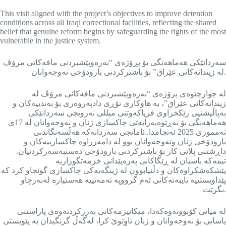
This visit aligned with the project’s objectives to improve detention
conditions across all Iraqi correctional facilities, reflecting the shared
belief that genuine reform begins by safeguarding the rights of the most
vulnerable in the justice system.
سەردانێکی هەماهەنگی بۆ پڕۆژەی “بەرەوپێشبردنی مافەکانی مرۆڤ
لە زیندانەکانی عێراق” بۆ باشترکردنی بارودۆخی نەوجەوانان.
لە چوارچێوەی پرۆژەی “بەرەوپێشبردنی مافەکانی مرۆڤ لە
زیندانەکانی عێراق”، بە هاوکاری تۆڕی دادپەروەری بۆ بەندییەکان و
بەپاڵپشتیی رێکخراوی فریاکەوتنی میللی نەرویجی سەردانێکی
هەماهەنگی بۆ بەڕێوەبەرایەتی چاکسازی ژنان و نەوجەوانان لە 17ی
تەمموزی 2025 ئەنجامدا..ئامانجی سەردانەکە هەڵسەنگاندنی
بارودۆخی ژنان ونەوجەوانان بوو لە دامەزراوە چاکسازییەکان و
داڕشتنی پلانی کار بۆ باشترکردنی بارودۆخی دەستبەسەرکردنیان.
تیمەکە باسیان لە ڕێگاکانی پەرەپێدانی خزمەتگوزاریە
پێشکەشکراوەکان و دڵنیابوون لە ژینگەیەکی چاکسازی گونجاو کرد کە
پێداویستییە تایبەتەکانی ئەم گرووپە تەمەنییە هەستیارە لەبەرچاو
بگرێت.
لە میانی کۆبوونەوەکەدا، میکانیزمەکانی بەرزکردنەوەی پاراستنی
یاسایی بۆ نەوجەوانان و ژنان تاوتوێ کرا، لەگەڵ گرنگیدان بە پێویستی