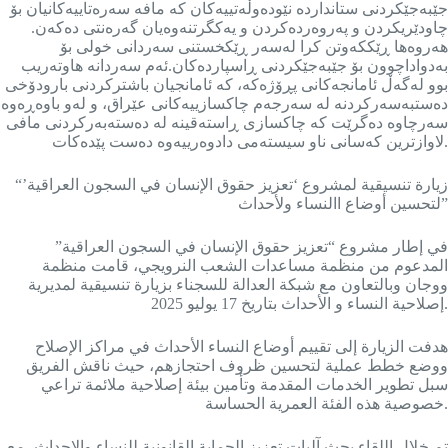
جێبەجێکردنی ستانداردە نێودەوڵەتییەکان کە مافە سەرەتاییەکانیان بۆ
چاودێریکردن و پەروەردەکردن و یەکگرتنەوەیان گەرەنتی دەکەن.
هەروەها ڕێککەوتن کرا لەسەر ڕێکخستنی سەردانی خولی بۆ
بەدواداچوون بۆ جێبەجێکردنی ڕاسپاردەکان.ئەم سەردانە هاوتەریب
بوو لەگەڵ ئامانجەکانی پڕۆژەکە، کە ئامانجیان باشترکردنی بارودۆخی
دەستبەسەرکردنە لە سەرجەم چاکسازییەکانی عێراق، و لەو باوەڕەوە
سەرچاوە دەگرێت کە چاکسازی ڕاستەقینە لە دەستەبەرکردنی مافی
لاوازترین کەسانی ناو سیستەمی دادوەرییەوە دەست پێدەکات.
“زيارة تنسيقية لمشروع ‘تعزيز حقوق الإنسان في السجون العراقية’
لتحسين أوضاع االنساء ولأحداث”
في إطار مشروع “تعزيز حقوق الإنسان في السجون العراقية”
المدعوم من منظمة مساعدات الشعب النرويجي، قامت منظمة
ووجان وبالتعاون مع شبكة العدالة للسجناء بزيارة تنسيقية لمديرية
إصلاحية النساء و الأحداث بتاريخ 17 يوليو 2025.
هدفت الزيارة إلى تقييم أوضاع النساء الأحداث في مراكز الإصلاح
ووضع خطط عملية لتحسين ظروف احتجازهم، حيث ناقش الفريق
سبل تطوير الخدمات المقدمة وتأمين بيئة إصلاحية ملائمة تراعي
خصوصية هذه الفئة العمرية الحساسة.
تم خلال اللقاء بحث آليات تعزيز الحماية القانونية للنساء والاحداث، مع