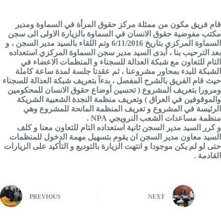
قام فريق مكون من ممثلة مركز حقوق المرأة في السماوة ومدير
مكتب مفوضية حقوق الانسان في السماوة بالزيارة الاولى الى سجن
السماوة المركزي بتاريخ 6/11/2016 وتم اللقاء بالسيد مدير السجن ، و
بعد الترحيب بنا ، أبدى السيد مدير سجن السماوة المركزي استعداده
التام للتعاون مع شبكة العدالة للسجناء و المنظمات الاعضاء في
الشبكة للبدء بمحاور مشروعنا ، ثم عقدنا جلسة لمدة ساعة كاملة
حيث قام الفريق بالشرح المفصل ، بدءآ بتعريف شبكة العدالة للسجناء
ومرورا بتعريف المشروع ( تحسين أوضاع حقوق الانسان للمحكومين
والموقوفين في العراق ) وتعريف منظمة النجدة الشعبية الشريكة
الرئيسة في المشروع و تعريف المنظمة المانحة للمشروع وهي
منظمة مساعدات الشعب النرويجي NPA .
و كرر السيد مدير السجن ثانية استعداده التام للتعاون معنا و كلف
السيد معاون مدير السجن ان يقوم بتسهيل مهمة الدخول للمنظمات
حتى لو لم يكن موجودا و انتهت الزيارة بالتوديع و التأكيد على الزيارات
القادمة .
PREVIOUS
NEXT