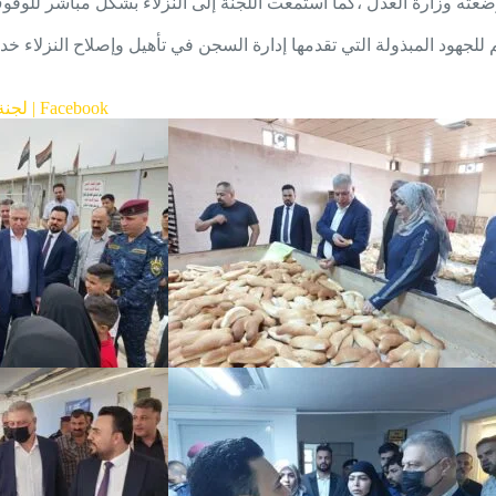
عته وزارة العدل ،كما استمعت اللجنة إلى النزلاء بشكل مباشر للوقوف 
هود المبذولة التي تقدمها إدارة السجن في تأهيل وإصلاح النزلاء خدمة
(9) لجنة حقوق الإنسان البرلمانية تطلع… – دائرة الاصلاح العراقية الرسمية | Facebook