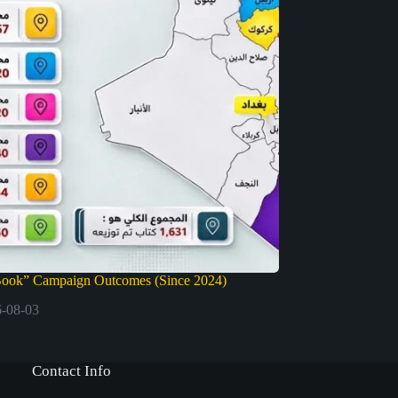
Book” Campaign Outcomes (Since 2024)
-08-03
Contact Info