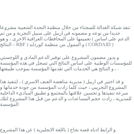
تنفذ شبكة العدالة للسجناء من خلال منظمة النجدة الشعبية مشروعا
جديدا من نوعه و مضمونه في اربيل على سبيل التجربة و من ثم
تعميمها على المحافظات العراقية الاخرى ، و هو ( الدعم على اساس
النتائج – RBF ) و الممول من منظمة كوردايد ( CORDAID )
و يدور مضمون المشروع على توفير الدعم المادي و اللوجستي
للمؤسسات الوطنية على اساس النتائج التي تسجل في هذه المؤسسة
، و النتائج هي الخدمات التي تقدمها المؤسسة بموجب طبيعتها .
و قد اختير في اربيل ( مديرية مناهضة العنف الاسري ) ، لتنفيذ هذا
المشروع التجريبي ، حيث كلما زادت المؤسسة من جودة خدماتها و
سرعة تنفيذها و تحسين علاقتها بالمجتمع و تطبيق المباديء الداخلية
للمديرية ، زادت حجم المساعدات و الدعم من قبل هذا المشروع لتلك
المؤسسة
و الرابط ادناه قصة نجاح ( باللغة الانجليزية ) عن هذا المشروع