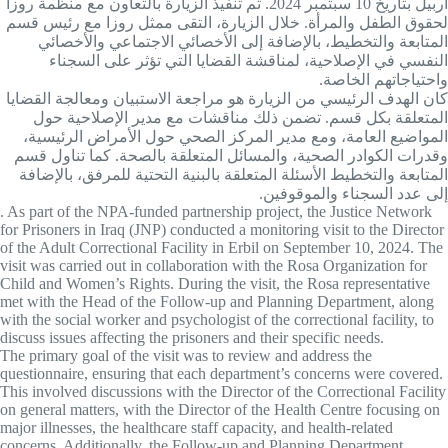
أربيل بتاريخ 10 سبتمبر 2024. تم تنفيذ الزيارة بالتعاون مع منظمة روزا
لحقوق الطفل والمرأة. خلال الزيارة، التقى ممثل روزا مع رئيس قسم
المتابعة والتخطيط، بالإضافة إلى الأخصائي الاجتماعي والأخصائي
النفسي في الإصلاحية، لمناقشة القضايا التي تؤثر على السجناء
واحتياجاتهم الخاصة.
كان الهدف الرئيسي من الزيارة هو مراجعة الاستبيان ومعالجة القضايا
المتعلقة بكل قسم. تضمن ذلك مناقشات مع مدير الإصلاحية حول
المواضيع العامة، ومع مدير المركز الصحي حول الأمراض الرئيسية،
وقدرات الكوادر الصحية، والمسائل المتعلقة بالصحة. كما تناول قسم
المتابعة والتخطيط الأسئلة المتعلقة بالبنية التحتية للمرفق، بالإضافة
إلى عدد السجناء والموقوفين.
. As part of the NPA-funded partnership project, the Justice Network
for Prisoners in Iraq (JNP) conducted a monitoring visit to the Director
of the Adult Correctional Facility in Erbil on September 10, 2024. The
visit was carried out in collaboration with the Rosa Organization for
Child and Women’s Rights. During the visit, the Rosa representative
met with the Head of the Follow-up and Planning Department, along
with the social worker and psychologist of the correctional facility, to
discuss issues affecting the prisoners and their specific needs.
The primary goal of the visit was to review and address the
questionnaire, ensuring that each department’s concerns were covered.
This involved discussions with the Director of the Correctional Facility
on general matters, with the Director of the Health Centre focusing on
major illnesses, the healthcare staff capacity, and health-related
concerns. Additionally, the Follow-up and Planning Department