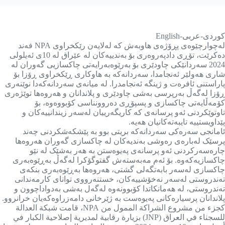
کوردی-عربی-English
لەچوارچێوەی پڕۆژەی هاوبەش کە لەلایەن رێکخراوی NPA فەند
دەکرێت، تۆڕی دادپەروەری بۆ بەندییەکان لە عێراق لە 10ی ئەیلولی
2024 سەردانێکی چاودێری بۆ بەرێوەبەرایەتی چاکسازیی گەوران لە
شاری هەولێر ئەنجامدا، سەردانەکە بە هاوکاری ڕێکخراوی ڕۆزا بۆ
پاراستنی ئافرەت و ژینگە ئەنجامدرا. لە میانەی سەردانەکەدا نوێنەری
ڕۆزا لەگەڵ بەرپرسی بەشی چاودێری و پلاندانان و هەروەها توێژەری
کۆمەڵایەتی چاکسازی و پسپۆڕی دەروونناسی کۆبووەوە، بۆ
تاوتوێکردنی ئەو پرسانەی کە کاریگەرییان لەسەر زیندانییەکان و
پێداویستییە تایبەتەکانیان هەیە.
ئامانجی سەرەکی سەردانەکە بریتی بوو بە پێشکەشکردنی چەند
پرسێک لەبارەی رەوشی بەندیەکان لە چاکسازی گەوران هەروەها
چارەسەرکردنی ئەو پرسانەی پەیوەستن بە هەر بەشێک لە نێو
چاکسازیەکەوە. بۆ ئەم مەبەستەش گفتوگۆکرا لەگەڵ بەڕێوەبەری
چاکسازی لەسەر بابەتگەلی گشتی، هەروەها بەڕێوەبەری بنکەی
تەندروستی لەسەر نەخۆشییەکان، خستنەرووی توانای کارمەندانی
تەندروستی، لە هەمانکاتدا کۆبوونەوە لەگەل بەشی بەدواداچوون و
پلاندانان پرسیارەکانی پەیوەست بە ژێرخانی دامەزراوەکەیان خرانروو.
كجزء من مشروع الشراكة الممول من NPA، قامت شبكة العدالة
للسجناء في العراق (JNP) بزيارة رقابية لمديریة إصلاحية الكبار في