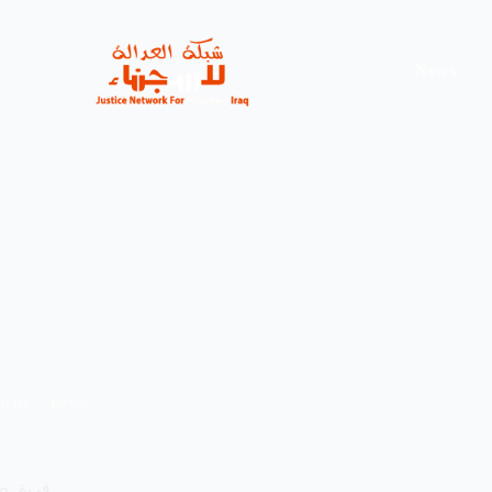
News
9-18
news
فريق ط