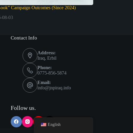
Book” Campaign Outcomes (Since 2024)
-08-03
Contact Info
Address:
Iraq, Erbil
Phone:
0775-856-5874
Email:
info@jnpiraq.info
Follow us.
English