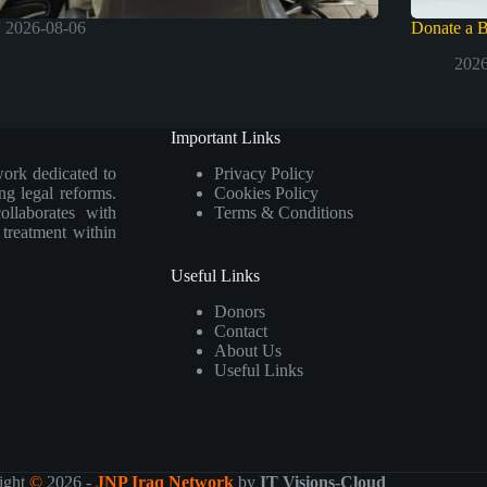
2026-08-06
Donate a 
2026
Important Links
work dedicated to
Privacy Policy
ng legal reforms.
Cookies Policy
collaborates with
Terms & Conditions
e treatment within
Useful Links
Donors
Contact
About Us
Useful Links
ight
©
2026 -
JNP Iraq Network
by
IT Visions-Cloud