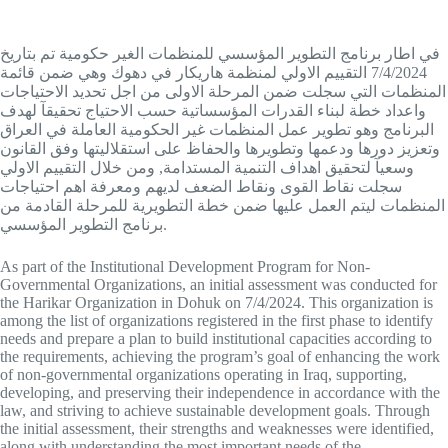
في اطار برنامج التطوير المؤسسي للمنظمات الغير حكومية تم بتاريخ
7/4/2024 التقييم الاولي لمنظمة هاريكار في دهوك وهي ضمن قائمة
المنظمات التي سجلت ضمن المرحلة الاولى من اجل تحديد الاحتياجات
واعداد خطة لبناء القدرات المؤسساتية حسب الاحتياج تحقيقآ لهدف
البرنامج وهو تطوير عمل المنظمات غير الحكومية العاملة في العراق
وتعزيز دورها ودعمها وتطويرها والحفاظ على استقلاليتها وفق القانون
وسعيآ لتحقيق اهداف التنمية المستدامة, ومن خلال التقييم الاولي
سجلت نقاط القوى ونقاط الضعف لديهم ومعرفة اهم احتياجات
المنظمات ليتم العمل عليها ضمن خطة التطويرية للمرحلة القادمة من
برنامج التطوير المؤسسي.
As part of the Institutional Development Program for Non-
Governmental Organizations, an initial assessment was conducted for
the Harikar Organization in Dohuk on 7/4/2024. This organization is
among the list of organizations registered in the first phase to identify
needs and prepare a plan to build institutional capacities according to
the requirements, achieving the program’s goal of enhancing the work
of non-governmental organizations operating in Iraq, supporting,
developing, and preserving their independence in accordance with the
law, and striving to achieve sustainable development goals. Through
the initial assessment, their strengths and weaknesses were identified,
along with understanding the most important needs of the