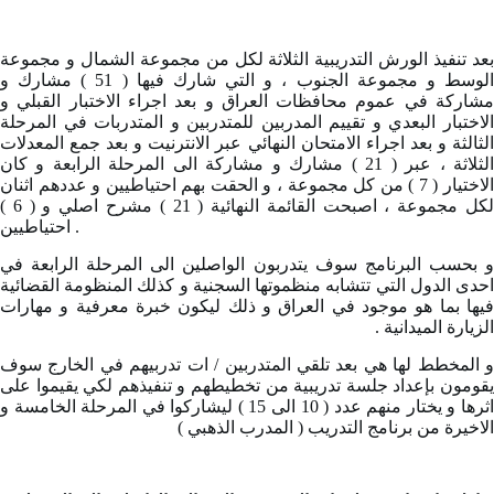
بعد تنفيذ الورش التدريبية الثلاثة لكل من مجموعة الشمال و مجموعة
الوسط و مجموعة الجنوب ، و التي شارك فيها ( 51 ) مشارك و
مشاركة في عموم محافظات العراق و بعد اجراء الاختبار القبلي و
الاختبار البعدي و تقييم المدربين للمتدربين و المتدربات في المرحلة
الثالثة و بعد اجراء الامتحان النهائي عبر الانترنيت و بعد جمع المعدلات
الثلاثة ، عبر ( 21 ) مشارك و مشاركة الى المرحلة الرابعة و كان
الاختيار ( 7 ) من كل مجموعة ، و الحقت بهم احتياطيين و عددهم اثنان
لكل مجموعة ، اصبحت القائمة النهائية ( 21 ) مشرح اصلي و ( 6 )
احتياطيين .
و بحسب البرنامج سوف يتدربون الواصلين الى المرحلة الرابعة في
احدى الدول التي تتشابه منظموتها السجنية و كذلك المنظومة القضائية
فيها بما هو موجود في العراق و ذلك ليكون خبرة معرفية و مهارات
الزيارة الميدانية .
و المخطط لها هي بعد تلقي المتدربين / ات تدربيهم في الخارج سوف
يقومون بإعداد جلسة تدريبية من تخطيطهم و تنفيذهم لكي يقيموا على
اثرها و يختار منهم عدد ( 10 الى 15 ) ليشاركوا في المرحلة الخامسة و
الاخيرة من برنامج التدريب ( المدرب الذهبي )