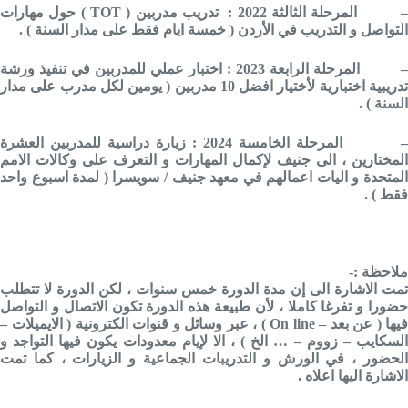
المرحلة الثالثة 2022 : تدريب مدربين (
TOT
) حول مهارات
التواصل و التدريب في الأردن ( خمسة ايام فقط على مدار السنة ) .
–
المرحلة الرابعة 2023 : اختبار عملي للمدربين في تنفيذ ورشة
تدريبية اختبارية لأختيار افضل 10 مدربين ( يومين لكل مدرب على مدار
السنة ) .
–
المرحلة الخامسة 2024 : زيارة دراسية للمدربين العشرة
المختارين ، الى جنيف لإكمال المهارات و التعرف على وكالات الامم
المتحدة و اليات اعمالهم في معهد جنيف / سويسرا ( لمدة اسبوع واحد
فقط ) .
ملاحظة :-
تمت الاشارة الى إن مدة الدورة خمس سنوات ، لكن الدورة لا تتطلب
حضورا و تفرغا كاملا ، لأن طبيعة هذه الدورة تكون الاتصال و التواصل
فيها ( عن بعد – On line ) ، عبر وسائل و قنوات الكترونية ( الايميلات –
السكايب – زووم – … الخ ) ، الا لإيام معدودات يكون فيها التواجد و
الحضور ، في الورش و التدريبات الجماعية و الزيارات ، كما تمت
الاشارة اليها اعلاه .