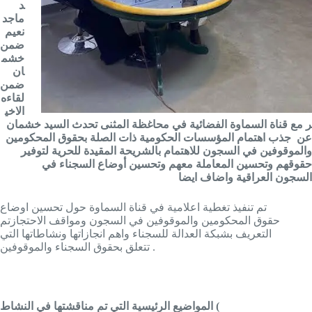
د
ماجد
نعيم
ضمن
خشم
ان
ضمن
لقاءه
الاخي
ر مع قناة السماوة الفضائية في محاغظة المثنى تحدث السيد خشمان
عن جذب اهتمام المؤسسات الحكومية ذات الصلة بحقوق المحكومين
والموقوفين في السجون للاهتمام بالشريحة المقيدة للحرية لتوفير
حقوقهم وتحسين المعاملة معهم وتحسين أوضاع السجناء في
السجون العراقية واضاف ايضا
تم تنفيذ تغطية اعلامية في قناة السماوة حول تحسين اوضاع
حقوق المحكومين والموقوفين في السجون ومواقف الاحتجازتم
التعريف بشبكة العدالة للسجناء واهم انجازاتها ونشاطاتها التي
تتعلق بحقوق السجناء والموقوفين .
المواضيع الرئيسية التي تم مناقشتها في النشاط (