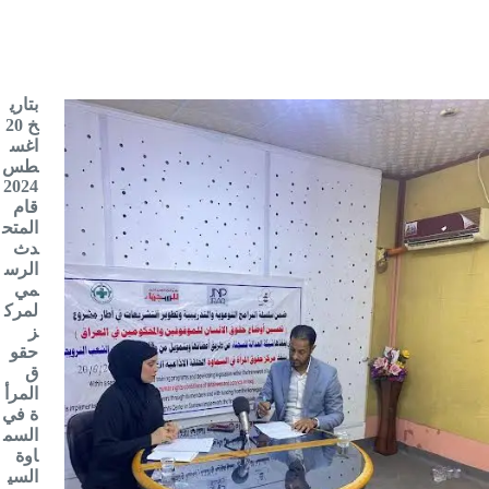
بتاري
خ 20
اغس
طس
2024
قام
المتح
دث
الرس
مي
لمرك
ز
حقو
ق
المرأ
ة في
السم
اوة
السي