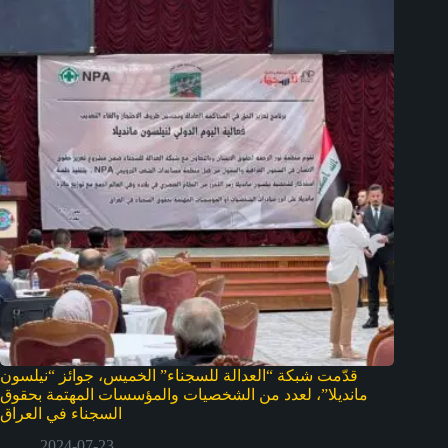
قدّمت شبكة “العدالة للسجناء” الخميس، جوائز “نيلسون
مانديلا”، لعدد من الشخصيات والمؤسسات المهتمة بحقوق
السجناء في العراق
2024-07-23