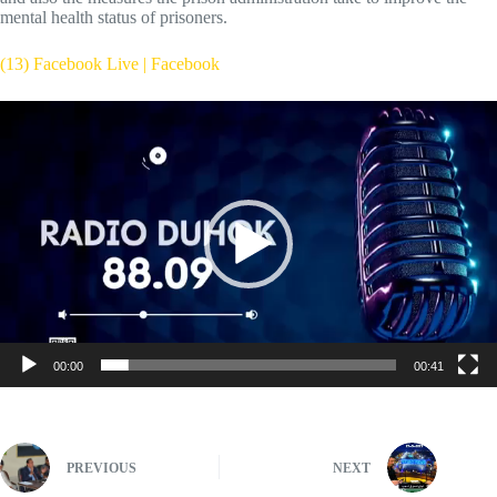
mental health status of prisoners.
(13) Facebook Live | Facebook
Video
Player
00:00
00:41
PREVIOUS
NEXT