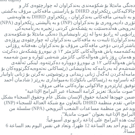
دەنگی ماندێلا بۆ شکۆمەندی بەندکراوان لە چوارچێوەی کار و
چالاکیەکانی ڕێکخراوی DHRD بۆ پاراستنی مافەکانی مرۆڤ بەگشتی
و بە تایبەتی مافەکانی بەندکراوان ، ڕێکخراوی DHRD بە ھاوبەشی
تۆڕی دادپەروەری بۆ بەندکراوان (JNP) و بە پاڵپشتی ڕێکخراوی (NPA)
نەرویجی ھەڵدەستێت بە پێشکەش کردنی زنجیرە بەرنامەیەکی
ڕادیۆیی لە ڕادیۆ نەوا لە ژێر ناونیشانی(( دەنگی ماندێلا بۆ شکۆمەندی
بەندکراوان)) تایبەت بە مافەکانی بەندکراوان لە چوارچێوەی پڕۆژەی
باشترکردنی دۆخی مافەکانی مرۆڤ بۆ بەندکراوان ،ھەفتانە ڕۆژانی
یەکشەممە پاش ھەواڵەکانی کاتژمێر ۱۲ ی نیوەڕۆ پێشکەش دەکرێت
و ھەمان ڕۆژ پاش ھەواڵەکانی کاتژمێر شەشی ئێوارە و سێ شەممە
پاش ھەواڵەکانی ۱۲ ی نیوەڕۆ دووبارە دەکرێتەوە. لینکی ئەڵقەی
شەشەم لە بەرنامەکە بەناونیشانی (رێساكانی نەتەوەیەكگرتووەكان بۆ
مامەڵەكردن لەگەڵ ژنانی زیندانی و رێوشوێنی نەگرتن بۆ ژنانی تاوانبار
كە ناسراوە بە (رێساكانی بانكۆك)) بەمیوانداری بەڕێز ( شادمان أحمد
توفیق )پارێزەرو چالاکوانی بوارەکانی مافی مرۆڤ
“صوت مانديلا: تعزيز كرامة السجناء عبر البرامج الإذاعية”
ضمن جهودها لحماية حقوق الإنسان بشكل عام وحقوق السجناء بشكل
خاص، تقدم منظمة DHRD بالتعاون مع شبكة العدالة للسجناء (JNP)
وبدعم من منظمة مساعدات الشعب النرويجي (NPA) سلسلة من
البرامج الإذاعية بعنوان “صوت مانديلا”.
تُبث هذه البرامج على إذاعة راديو نوى أسبوعياً:
كل يوم أحد بعد الساعة 12 ظهراً، وتعاد في نفس اليوم بعد الساعة 6
مساءً.