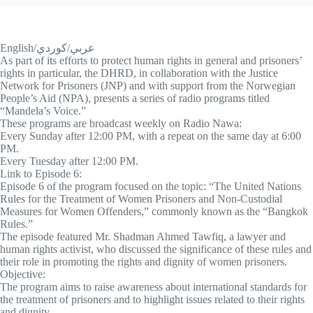
English/عربي/كوردي
As part of its efforts to protect human rights in general and prisoners’
rights in particular, the DHRD, in collaboration with the Justice
Network for Prisoners (JNP) and with support from the Norwegian
People’s Aid (NPA), presents a series of radio programs titled
“Mandela’s Voice.”
These programs are broadcast weekly on Radio Nawa:
Every Sunday after 12:00 PM, with a repeat on the same day at 6:00
PM.
Every Tuesday after 12:00 PM.
Link to Episode 6:
Episode 6 of the program focused on the topic: “The United Nations
Rules for the Treatment of Women Prisoners and Non-Custodial
Measures for Women Offenders,” commonly known as the “Bangkok
Rules.”
The episode featured Mr. Shadman Ahmed Tawfiq, a lawyer and
human rights activist, who discussed the significance of these rules and
their role in promoting the rights and dignity of women prisoners.
Objective:
The program aims to raise awareness about international standards for
the treatment of prisoners and to highlight issues related to their rights
and dignity