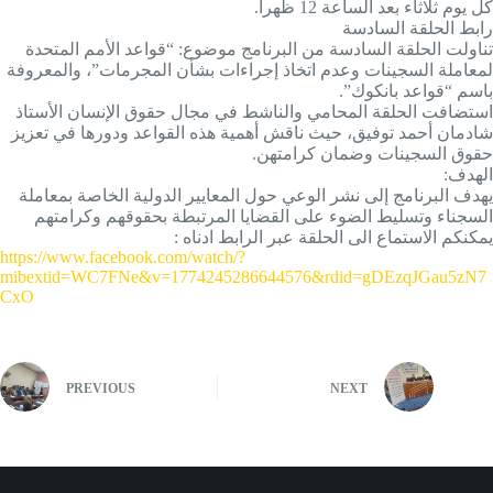
كل يوم ثلاثاء بعد الساعة 12 ظهراً.
رابط الحلقة السادسة
تناولت الحلقة السادسة من البرنامج موضوع: “قواعد الأمم المتحدة
لمعاملة السجينات وعدم اتخاذ إجراءات بشأن المجرمات”، والمعروفة
باسم “قواعد بانكوك”.
استضافت الحلقة المحامي والناشط في مجال حقوق الإنسان الأستاذ
شادمان أحمد توفيق، حيث ناقش أهمية هذه القواعد ودورها في تعزيز
حقوق السجينات وضمان كرامتهن.
الهدف:
يهدف البرنامج إلى نشر الوعي حول المعايير الدولية الخاصة بمعاملة
السجناء وتسليط الضوء على القضايا المرتبطة بحقوقهم وكرامتهم
يمكنكم الاستماع الى الحلقة عبر الرابط ادناه :
https://www.facebook.com/watch/?
mibextid=WC7FNe&v=1774245286644576&rdid=gDEzqJGau5zN7
CxO
PREVIOUS
NEXT