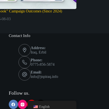
Book” Campaign Outcomes (Since 2024)
-08-03
Contact Info
Address:
Iraq, Erbil
Phone:
0775-856-5874
Email:
info@jnpiraq.info
Follow us.
English