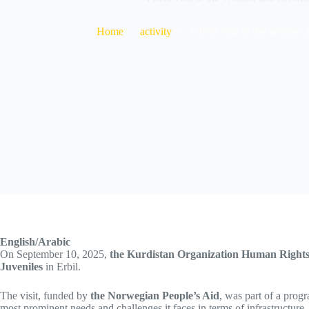
Home
activity
A field visit to the Women 
English/Arabic
On September 10, 2025,
the Kurdistan Organization Human Righ
Juveniles
in Erbil.
The visit, funded by
the Norwegian People’s Aid
, was part of a progr
most prominent needs and challenges it faces in terms of infrastructure, 