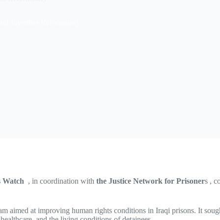
and Juveniles Reformatory
ts Watch
, in coordination with
the Justice Network for Prisoner
s , c
am aimed at improving human rights conditions in Iraqi prisons. It sough
healthcare, and the living conditions of detainees.