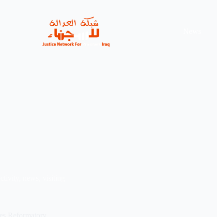
News
ctivity
,
news
,
visiting
les Reformatory